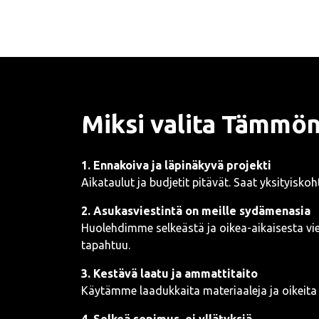
Miksi valita Tämmön
1. Ennakoiva ja läpinäkyvä projekti
Aikataulut ja budjetit pitävät. Saat yksityisko
2. Asukasviestintä on meille sydämenasia
Huolehdimme selkeästä ja oikea-aikaisesta vie
tapahtuu.
3. Kestävä laatu ja ammattitaito
Käytämme laadukkaita materiaaleja ja oikeita t
4. Selkeä sopimus, ei yllätyksiä