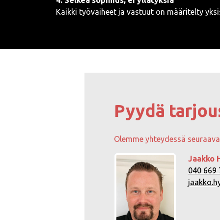
Kaikki työvaiheet ja vastuut on määritelty yk
Pyydä tarjou
Olemme yhteydessä seuraavan
Jaakko 
040 669 
jaakko.h