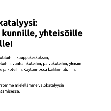
atalyysi:
kunnille, yhteisöille
lle!
otiloihin, kauppakeskuksiin,
oloihin, vanhainkoteihin, päiväkoteihin, yleisiin
le ja koteihin. Käytännössä kaikkiin tiloihin,
Kerromme mielellämme valokatalyysin
ntamisessa.