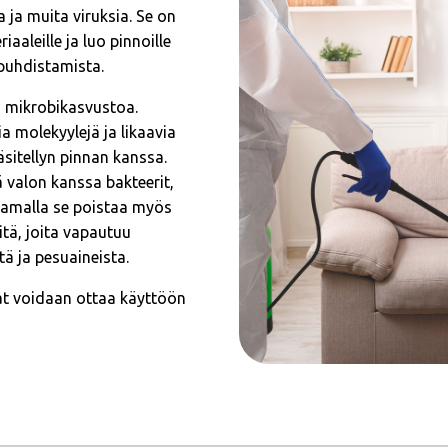
 ja muita viruksia. Se on
iaaleille ja luo pinnoille
puhdistamista.
n mikrobikasvustoa.
a molekyylejä ja likaavia
äsitellyn pinnan kanssa.
ä valon kanssa bakteerit,
. Samalla se poistaa myös
itä, joita vapautuu
tä ja pesuaineista.
ilat voidaan ottaa käyttöön