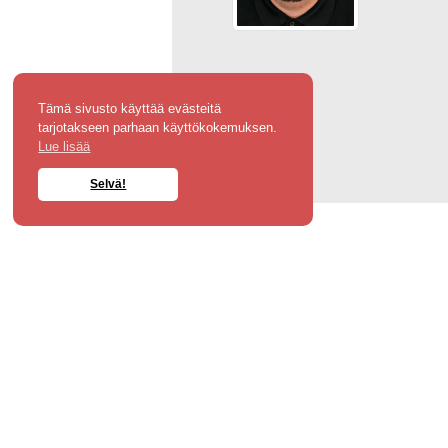
Tämä sivusto käyttää evästeitä
tarjotakseen parhaan käyttökokemuksen.
Lue lisää
Selvä!
Tammöne Oy
Osoite: Vaittintie 15 B 1, 33960 Pirkkala
Puhelin: 045 266 6753
Sähköposti: info@tammone.fi