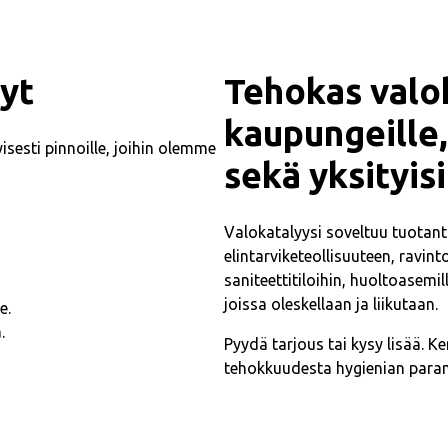
yt
Tehokas valok
kaupungeille, 
tyisesti pinnoille, joihin olemme
sekä yksityisi
Valokatalyysi soveltuu tuotant
elintarviketeollisuuteen, ravint
saniteettitiloihin, huoltoasemil
joissa oleskellaan ja liikutaan.
e.
.
Pyydä tarjous tai kysy lisää. 
tehokkuudesta hygienian para