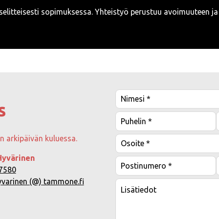
siselitteisesti sopimuksessa. Yhteistyö perustuu avoimuuteen j
s
 arkipäivän kuluessa.
Hyvärinen
7580
yvarinen (@) tammone.fi