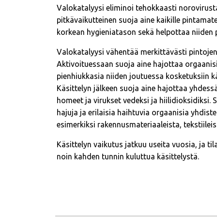
Valokatalyysi eliminoi tehokkaasti norovirusta
pitkävaikutteinen suoja aine kaikille pintamater
korkean hygieniatason sekä helpottaa niiden 
Valokatalyysi vähentää merkittävästi pintoje
Aktivoituessaan suoja aine hajottaa orgaanisi
pienhiukkasia niiden joutuessa kosketuksiin k
Käsittelyn jälkeen suoja aine hajottaa yhdess
homeet ja virukset vedeksi ja hiilidioksidiksi
hajuja ja erilaisia haihtuvia orgaanisia yhdiste
esimerkiksi rakennusmateriaaleista, tekstiileis
Käsittelyn vaikutus jatkuu useita vuosia, ja t
noin kahden tunnin kuluttua käsittelystä.