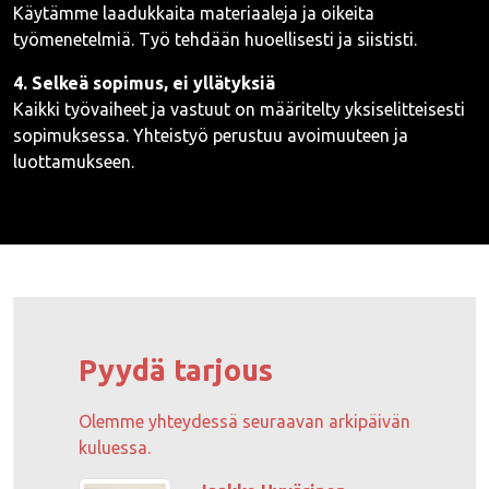
Käytämme laadukkaita materiaaleja ja oikeita
työmenetelmiä. Työ tehdään huoellisesti ja siististi.
4. Selkeä sopimus, ei yllätyksiä
Kaikki työvaiheet ja vastuut on määritelty yksiselitteisesti
sopimuksessa. Yhteistyö perustuu avoimuuteen ja
luottamukseen.
Pyydä tarjous
Olemme yhteydessä seuraavan arkipäivän
kuluessa.