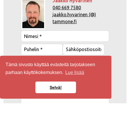
Jaakko Hyvärinen
040 669 7580
jaakko.hyvarinen (@)
tammone.fi
Tämä sivusto käyttää evästeitä tarjotakseen
parhaan käyttökokemuksen.
Lue lisää
Selvä!