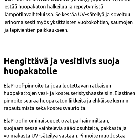
estää huopakaton halkeilua ja repeytymistä
lämpötilavaihteluissa. Se kestää UV-säteilyä ja soveltuu
erinomaisesti myös yksittäisten vuotokohtien, saumojen
ja läpivientien paikkaukseen.
Hengittävä ja vesitiivis suoja
huopakatolle
ElaProof-pinnoite tarjoaa luotettavan ratkaisun
huopakattojen vesi- ja kosteuseristyshaasteisiin. Elastinen
pinnoite seuraa huopakaton liikkeitä ja ehkäisee kermin
rapautumista sekä kosteusvaurioita.
ElaProofin ominaisuudet ovat parhaimmillaan,
suojaamisessa vaihtelevia sääolosuhteita, pakkasta ja
voimakasta UV-säteilyä vastaan. Pinnoite muodostaa