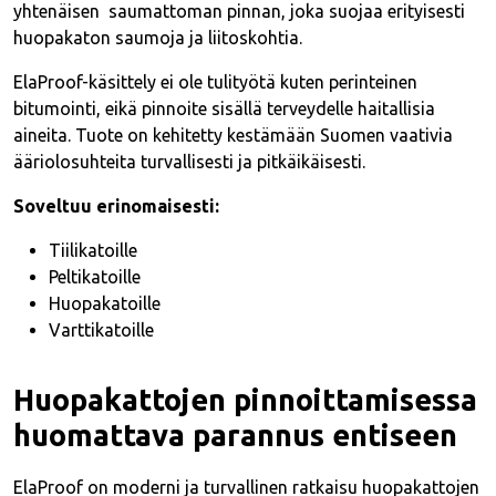
yhtenäisen saumattoman pinnan, joka suojaa erityisesti
huopakaton saumoja ja liitoskohtia.
ElaProof-käsittely ei ole tulityötä kuten perinteinen
bitumointi, eikä pinnoite sisällä terveydelle haitallisia
aineita. Tuote on kehitetty kestämään Suomen vaativia
ääriolosuhteita turvallisesti ja pitkäikäisesti.
Soveltuu erinomaisesti:
Tiilikatoille
Peltikatoille
Huopakatoille
Varttikatoille
Huopakattojen pinnoittamisessa
huomattava parannus entiseen
ElaProof on moderni ja turvallinen ratkaisu huopakattojen