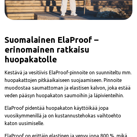
Suomalainen ElaProof –
erinomainen ratkaisu
huopakatolle
Kestävä ja vesitiivis ElaProof-pinnoite on suunniteltu mm.
huopakattojen pitkäaikaiseen suojaamiseen. Pinnoite
muodostaa saumattoman ja elastisen kalvon, joka estää
veden pääsyn huopakaton saumoihin ja läpivienteihin.
ElaProof pidentää huopakaton käyttöikää jopa
vuosikymmenillä ja on kustannustehokas vaihtoehto
katon uusimiselle.
ElaProof on erittäin elastinen ja venyy jopa 800 %, mikä