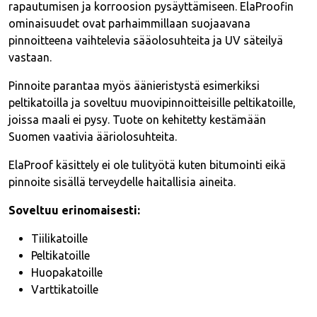
rapautumisen ja korroosion pysäyttämiseen. ElaProofin
ominaisuudet ovat parhaimmillaan suojaavana
pinnoitteena vaihtelevia sääolosuhteita ja UV säteilyä
vastaan.
Pinnoite parantaa myös äänieristystä esimerkiksi
peltikatoilla ja soveltuu muovipinnoitteisille peltikatoille,
joissa maali ei pysy. Tuote on kehitetty kestämään
Suomen vaativia ääriolosuhteita.
ElaProof käsittely ei ole tulityötä kuten bitumointi eikä
pinnoite sisällä terveydelle haitallisia aineita.
Soveltuu erinomaisesti:
Tiilikatoille
Peltikatoille
Huopakatoille
Varttikatoille