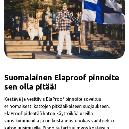
Suomalainen Elaproof pinnoite
sen olla pitää!
Kestävä ja vesitiivis ElaProof pinnoite soveltuu
erinomaisesti kattojen pitkäaikaiseen suojaukseen.
ElaProof pidentää katon käyttöikää useilla
vuosikymmenillä ja on kustannustehokas vaihtoehto
katon uusimiselle. Pinnoite tarttuu myös kosteisiin