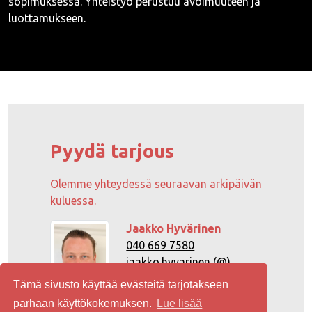
sopimuksessa. Yhteistyö perustuu avoimuuteen ja
luottamukseen.
Pyydä tarjous
Olemme yhteydessä seuraavan arkipäivän
kuluessa.
Jaakko Hyvärinen
040 669 7580
jaakko.hyvarinen (@)
tammone.fi
Tämä sivusto käyttää evästeitä tarjotakseen
parhaan käyttökokemuksen.
Lue lisää