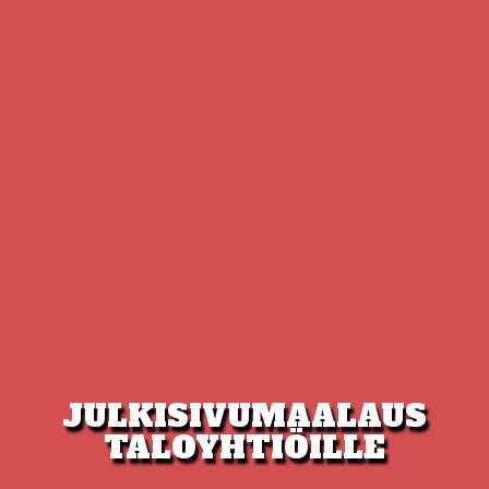
JULKISIVUMAALAUS
TALOYHTIÖILLE