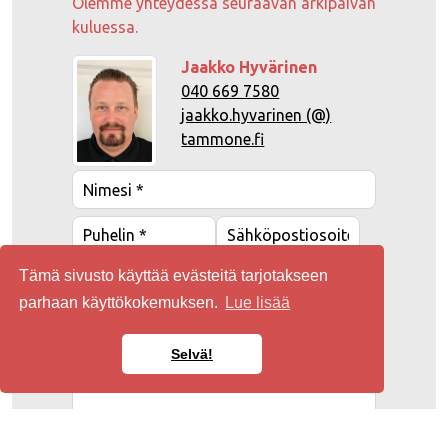
Olemme yhteydessä seuraavan arkipäivän
kuluessa.
Jaakko Hyvärinen
040 669 7580
jaakko.hyvarinen (@)
tammone.fi
Tämä sivusto käyttää evästeitä tarjotakseen
parhaan käyttökokemuksen.
Lue lisää
Selvä!